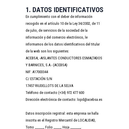
1. DATOS IDENTIFICATIVOS
En cumplimiento con el deber de información
recogido en el artículo 10 de la Ley 34/2002, de 11
de julio, de servicios de la sociedad de la
información y del comercio electrónico, le
informamos de los datos identificativos del titular
de la web son los siguientes:
ACEBSA, -AISLANTES CONDUCTORES ESMALTADOS
Y BARNICES, S.A.- (ACEBSA)
NIF: A17003344
C/ ESTACIÓN S/N
17457 RIUDELLOTS DE LA SELVA
Teléfono de contacto (+34) 972 477 600
Dirección electrónica de contacto: lopd@acebsa.es
Datos inscripción registral: esta empresa se halla
inscrita en el Registro Mercantil de LOCALIDAD,
Tomo ______, Folio _____, Hoja _______,