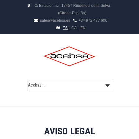
C/ Estación, s/n 17457 Riudellots de la Selva
(Girona-España)
sales@acebsa.es
+34 972 477 600
ES
|
CA
|
EN
AVISO LEGAL