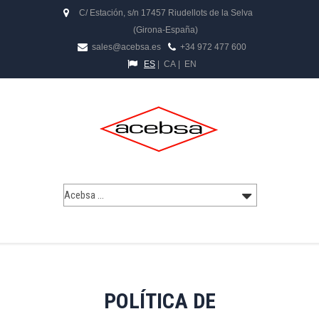
C/ Estación, s/n 17457 Riudellots de la Selva
(Girona-España)
sales@acebsa.es
+34 972 477 600
ES
|
CA
|
EN
POLÍTICA DE