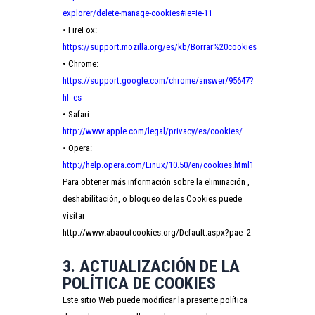
explorer/delete-manage-cookies#ie=ie-11
• FireFox:
https://support.mozilla.org/es/kb/Borrar%20cookies
• Chrome:
https://support.google.com/chrome/answer/95647?
hl=es
• Safari:
http://www.apple.com/legal/privacy/es/cookies/
• Opera:
http://help.opera.com/Linux/10.50/en/cookies.html1
Para obtener más información sobre la eliminación ,
deshabilitación, o bloqueo de las Cookies puede
visitar
http://www.abaoutcookies.org/Default.aspx?pae=2
3. ACTUALIZACIÓN DE LA
POLÍTICA DE COOKIES
Este sitio Web puede modificar la presente política